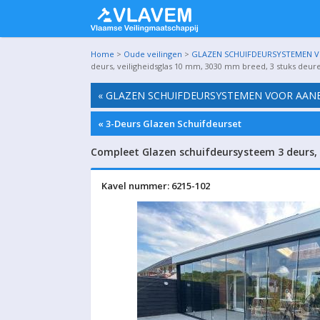
Home
>
Oude veilingen
>
GLAZEN SCHUIFDEURSYSTEMEN VO
deurs, veiligheidsglas 10 mm, 3030 mm breed, 3 stuks deu
« GLAZEN SCHUIFDEURSYSTEMEN VOOR AANBO
« 3-Deurs Glazen Schuifdeurset
Compleet Glazen schuifdeursysteem 3 deurs,
Kavel nummer: 6215-102