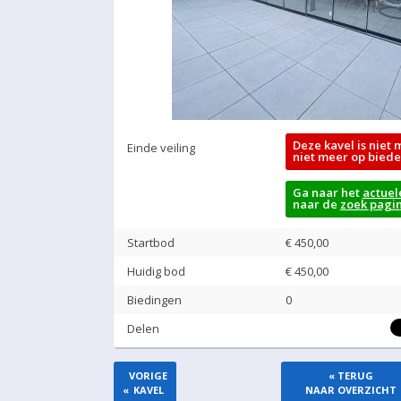
Deze kavel is niet 
Einde veiling
niet meer op biede
Ga naar het
actuel
naar de
zoek pagi
Startbod
€ 450,00
Huidig bod
€
450,00
Biedingen
0
Delen
VORIGE
« TERUG
«
KAVEL
NAAR OVERZICHT