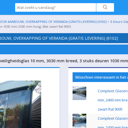
OR AANBOUW, OVERKAPPING OF VERANDA (GRATIS LEVERING) (6102)
>
3-Deurs Gl
ren 1030 mm 2550 mm hoog, Mat zwart Ral 9005
UW, OVERKAPPING OF VERANDA (GRATIS LEVERING) (6102)
 veiligheidsglas 10 mm, 3030 mm breed, 3 stuks deuren 1030 m
Misschien interessant in het
Compleet Glazen 
mm, 2400 mm bre
zwart Ral 9005
Compleet Glazen 
mm, 2400 mm bre