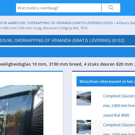
OR AANBOUW, OVERKAPPING OF VERANDA (GRATIS LEVERING) (6102)
>
4-Deurs Gl
en 820 mm 2100 mm hoog, Antraciet lichtgrijs RAL 7016
UW, OVERKAPPING OF VERANDA (GRATIS LEVERING) (6102)
veiligheidsglas 10 mm, 3190 mm breed, 4 stuks deuren 820 mm 2
Misschien interessant in het
Compleet Glazen 
mm, 2400 mm bre
zwart Ral 9005
Compleet Glazen 
mm, 2400 mm bre