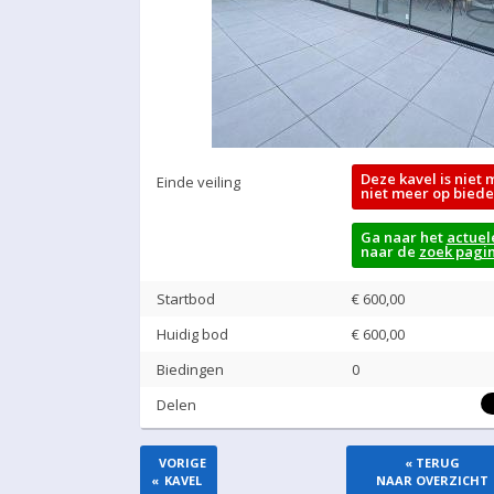
Deze kavel is niet 
Einde veiling
niet meer op biede
Ga naar het
actuel
naar de
zoek pagi
Startbod
€ 600,00
Huidig bod
€
600,00
Biedingen
0
Delen
VORIGE
« TERUG
«
KAVEL
NAAR OVERZICHT