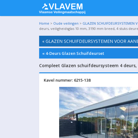
Home
>
Oude veilingen
>
GLAZEN SCHUIFDEURSYSTEMEN VO
deurs, veiligheidsglas 10 mm, 3190 mm breed, 4 stuks deur
« GLAZEN SCHUIFDEURSYSTEMEN VOOR AANBO
« 4-Deurs Glazen Schuifdeurset
Compleet Glazen schuifdeursysteem 4 deurs, 
Kavel nummer: 6215-138