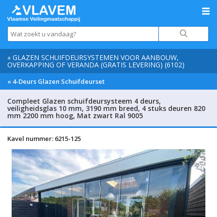
« GLAZEN SCHUIFDEURSYSTEMEN VOOR AANBOUW,
OVERKAPPING OF VERANDA (GRATIS LEVERING) (6102)
« 4-Deurs Glazen Schuifdeurset
Compleet Glazen schuifdeursysteem 4 deurs,
veiligheidsglas 10 mm, 3190 mm breed, 4 stuks deuren 820
mm 2200 mm hoog, Mat zwart Ral 9005
Kavel nummer: 6215-125