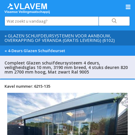
« GLAZEN SCHUIFDEURSYSTEMEN VOOR AANBOUW,
OVERKAPPING OF VERANDA (GRATIS LEVERING) (6102)
« 4-Deurs Glazen Schuifdeurset
Compleet Glazen schuifdeursysteem 4 deurs,
veiligheidsglas 10 mm, 3190 mm breed, 4 stuks deuren 820
mm 2700 mm hoog, Mat zwart Ral 9005
Kavel nummer: 6215-135