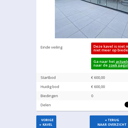
Deze kavel is niet 
Einde veiling
niet meer op biede
Ga naar het
actuel
naar de
zoek pagi
Startbod
€ 600,00
Huidig bod
€
600,00
Biedingen
0
Delen
VORIGE
« TERUG
«
KAVEL
NAAR OVERZICHT