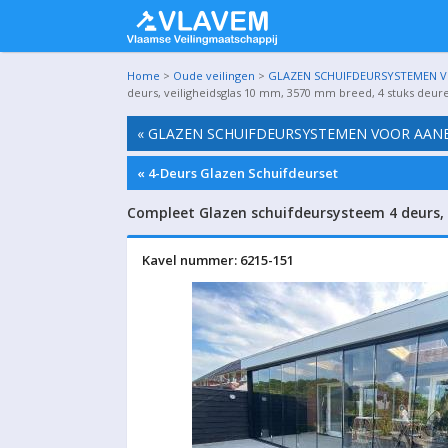
Home
>
Oude veilingen
>
GLAZEN SCHUIFDEURSYSTEMEN VO
deurs, veiligheidsglas 10 mm, 3570 mm breed, 4 stuks deu
« GLAZEN SCHUIFDEURSYSTEMEN VOOR AANBO
« 4-Deurs Glazen Schuifdeurset
Compleet Glazen schuifdeursysteem 4 deurs,
Kavel nummer: 6215-151