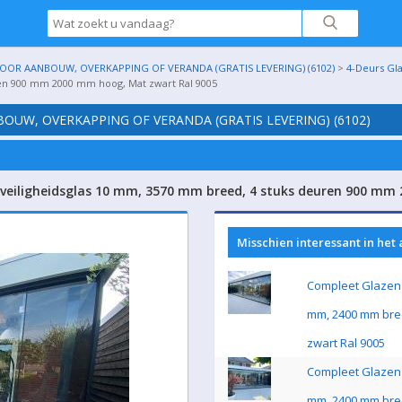
OR AANBOUW, OVERKAPPING OF VERANDA (GRATIS LEVERING) (6102)
>
4-Deurs Gl
ren 900 mm 2000 mm hoog, Mat zwart Ral 9005
UW, OVERKAPPING OF VERANDA (GRATIS LEVERING) (6102)
 veiligheidsglas 10 mm, 3570 mm breed, 4 stuks deuren 900 mm
Misschien interessant in het
Compleet Glazen 
mm, 2400 mm bre
zwart Ral 9005
Compleet Glazen 
mm, 2400 mm bre