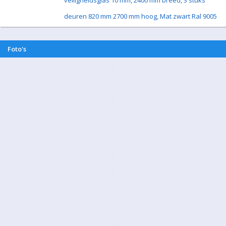
veiligheidsglas 10 mm, 2400 mm breed, 3 stuks
deuren 820 mm 2700 mm hoog, Mat zwart Ral 9005
Foto's