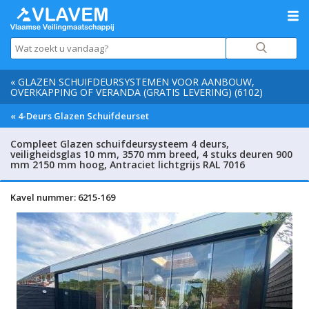
« GLAZEN SCHUIFDEURSYSTEMEN VOOR AANBOUW,
OVERKAPPING OF VERANDA (GRATIS LEVERING) (6102)
« 4-Deurs Glazen Schuifdeurset
Compleet Glazen schuifdeursysteem 4 deurs,
veiligheidsglas 10 mm, 3570 mm breed, 4 stuks deuren 900
mm 2150 mm hoog, Antraciet lichtgrijs RAL 7016
Kavel nummer: 6215-169