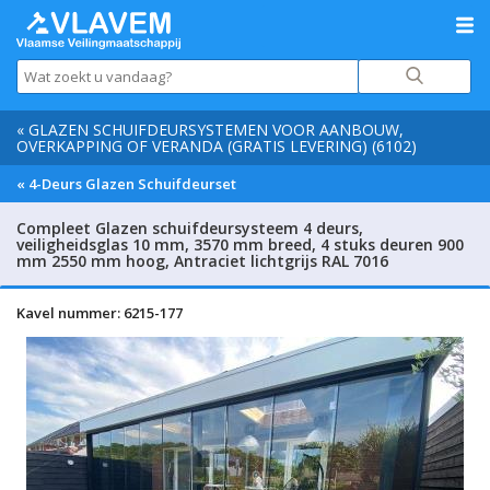
« GLAZEN SCHUIFDEURSYSTEMEN VOOR AANBOUW,
OVERKAPPING OF VERANDA (GRATIS LEVERING) (6102)
« 4-Deurs Glazen Schuifdeurset
Compleet Glazen schuifdeursysteem 4 deurs,
veiligheidsglas 10 mm, 3570 mm breed, 4 stuks deuren 900
mm 2550 mm hoog, Antraciet lichtgrijs RAL 7016
Kavel nummer: 6215-177