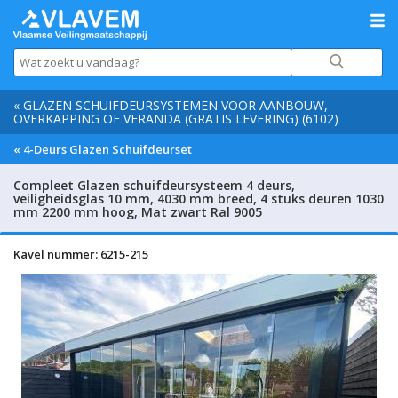
« GLAZEN SCHUIFDEURSYSTEMEN VOOR AANBOUW,
OVERKAPPING OF VERANDA (GRATIS LEVERING) (6102)
« 4-Deurs Glazen Schuifdeurset
Compleet Glazen schuifdeursysteem 4 deurs,
veiligheidsglas 10 mm, 4030 mm breed, 4 stuks deuren 1030
mm 2200 mm hoog, Mat zwart Ral 9005
Kavel nummer: 6215-215