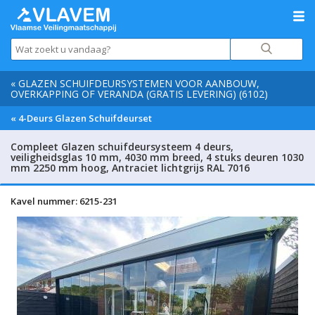
« GLAZEN SCHUIFDEURSYSTEMEN VOOR AANBOUW,
OVERKAPPING OF VERANDA (GRATIS LEVERING) (6102)
« 4-Deurs Glazen Schuifdeurset
Compleet Glazen schuifdeursysteem 4 deurs,
veiligheidsglas 10 mm, 4030 mm breed, 4 stuks deuren 1030
mm 2250 mm hoog, Antraciet lichtgrijs RAL 7016
Kavel nummer: 6215-231