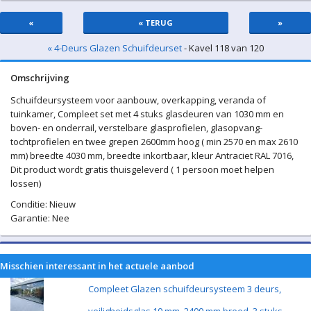
«
« TERUG
»
« 4-Deurs Glazen Schuifdeurset
- Kavel 118 van 120
Omschrijving
Schuifdeursysteem voor aanbouw, overkapping, veranda of
tuinkamer, Compleet set met 4 stuks glasdeuren van 1030 mm en
boven- en onderrail, verstelbare glasprofielen, glasopvang-
tochtprofielen en twee grepen 2600mm hoog ( min 2570 en max 2610
mm) breedte 4030 mm, breedte inkortbaar, kleur Antraciet RAL 7016,
Dit product wordt gratis thuisgeleverd ( 1 persoon moet helpen
lossen)
Conditie: Nieuw
Garantie: Nee
Misschien interessant in het actuele aanbod
Compleet Glazen schuifdeursysteem 3 deurs,