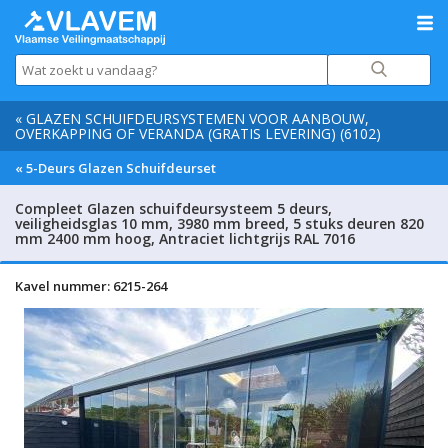
« GLAZEN SCHUIFDEURSYSTEMEN VOOR AANBOUW,
OVERKAPPING OF VERANDA (GRATIS LEVERING) (6102)
« 5-Deurs Glazen Schuifdeurset
Compleet Glazen schuifdeursysteem 5 deurs,
veiligheidsglas 10 mm, 3980 mm breed, 5 stuks deuren 820
mm 2400 mm hoog, Antraciet lichtgrijs RAL 7016
Kavel nummer: 6215-264