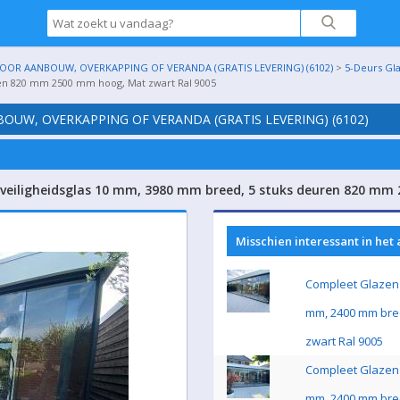
OR AANBOUW, OVERKAPPING OF VERANDA (GRATIS LEVERING) (6102)
>
5-Deurs Gl
ren 820 mm 2500 mm hoog, Mat zwart Ral 9005
UW, OVERKAPPING OF VERANDA (GRATIS LEVERING) (6102)
 veiligheidsglas 10 mm, 3980 mm breed, 5 stuks deuren 820 mm
Misschien interessant in het
Compleet Glazen 
mm, 2400 mm bre
zwart Ral 9005
Compleet Glazen 
mm, 2400 mm bre