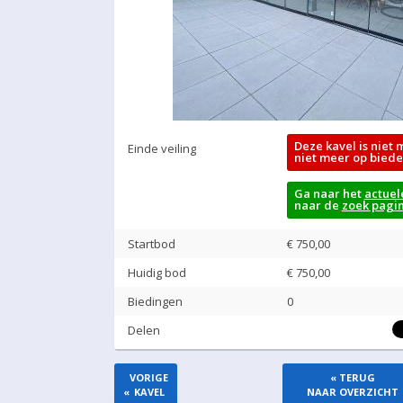
Deze kavel is niet 
Einde veiling
niet meer op biede
Ga naar het
actuel
naar de
zoek pagi
Startbod
€ 750,00
Huidig bod
€
750,00
Biedingen
0
Delen
VORIGE
« TERUG
«
KAVEL
NAAR OVERZICHT