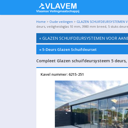
Home
>
Oude veilingen
>
GLAZEN SCHUIFDEURSYSTEMEN VO
deurs, veiligheidsglas 10 mm, 3980 mm breed, 5 stuks deu
« GLAZEN SCHUIFDEURSYSTEMEN VOOR AANBO
« 5-Deurs Glazen Schuifdeurset
Compleet Glazen schuifdeursysteem 5 deurs,
Kavel nummer: 6215-251