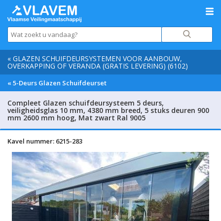
« GLAZEN SCHUIFDEURSYSTEMEN VOOR AANBOUW,
OVERKAPPING OF VERANDA (GRATIS LEVERING) (6102)
« 5-Deurs Glazen Schuifdeurset
Compleet Glazen schuifdeursysteem 5 deurs,
veiligheidsglas 10 mm, 4380 mm breed, 5 stuks deuren 900
mm 2600 mm hoog, Mat zwart Ral 9005
Kavel nummer: 6215-283