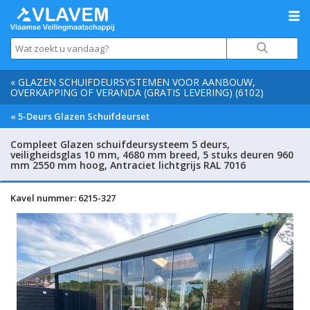
« GLAZEN SCHUIFDEURSYSTEMEN VOOR AANBOUW,
OVERKAPPING OF VERANDA (GRATIS LEVERING) (6102)
« 5-Deurs Glazen Schuifdeurset
Compleet Glazen schuifdeursysteem 5 deurs,
veiligheidsglas 10 mm, 4680 mm breed, 5 stuks deuren 960
mm 2550 mm hoog, Antraciet lichtgrijs RAL 7016
Kavel nummer: 6215-327