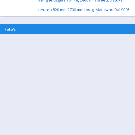
veiligheidsglas 10 mm, 2400 mm breed, 3 stuks
deuren 820 mm 2700 mm hoog, Mat zwart Ral 9005
Foto's