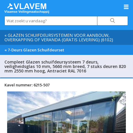
« GLAZEN SCHUIFDEURSYSTEMEN VOOR AANBOUW,
OVERKAPPING OF VERANDA (GRATIS LEVERING) (6102)
« 7-Deurs Glazen Schuifdeurset
Compleet Glazen schuifdeursysteem 7 deurs,
veiligheidsglas 10 mm, 5660 mm breed, 7 stuks deuren 820
mm 2550 mm hoog, Antraciet RAL 7016
Kavel nummer: 6215-507