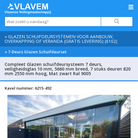
« GLAZEN SCHUIFDEURSYSTEMEN VOOR AANBOUW,
OVERKAPPING OF VERANDA (GRATIS LEVERING) (6102)
« 7-Deurs Glazen Schuifdeurset
Compleet Glazen schuifdeursysteem 7 deurs,
veiligheidsglas 10 mm, 5660 mm breed, 7 stuks deuren 820
mm 2550 mm hoog, Mat zwart Ral 9005
Kavel nummer: 6215-492