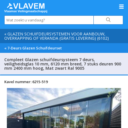
« GLAZEN SCHUIFDEURSYSTEMEN VOOR AANBOUW,
OVERKAPPING OF VERANDA (GRATIS LEVERING) (6102)
« 7-Deurs Glazen Schuifdeurset
Compleet Glazen schuifdeursysteem 7 deurs,
veiligheidsglas 10 mm, 6120 mm breed, 7 stuks deuren 900
mm 2400 mm hoog, Mat zwart Ral 9005
Kavel nummer: 6215-519