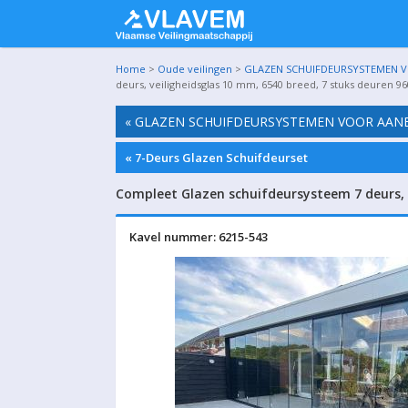
Home
>
Oude veilingen
>
GLAZEN SCHUIFDEURSYSTEMEN VO
deurs, veiligheidsglas 10 mm, 6540 breed, 7 stuks deuren 
« GLAZEN SCHUIFDEURSYSTEMEN VOOR AANBO
« 7-Deurs Glazen Schuifdeurset
Compleet Glazen schuifdeursysteem 7 deurs, 
Kavel nummer: 6215-543