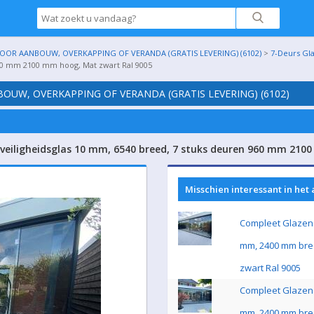
OR AANBOUW, OVERKAPPING OF VERANDA (GRATIS LEVERING) (6102)
>
7-Deurs Gl
960 mm 2100 mm hoog, Mat zwart Ral 9005
UW, OVERKAPPING OF VERANDA (GRATIS LEVERING) (6102)
veiligheidsglas 10 mm, 6540 breed, 7 stuks deuren 960 mm 210
Misschien interessant in het
Compleet Glazen 
mm, 2400 mm bre
zwart Ral 9005
Compleet Glazen 
mm, 2400 mm bre