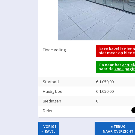
Deze kavel is niet 
Einde veiling
niet meer op biede
Ga naar het
actuel
naar de
zoek pagi
Startbod
€ 1.050,00
Huidig bod
€
1.050,00
Biedingen
0
Delen
VORIGE
« TERUG
«
KAVEL
NAAR OVERZICHT