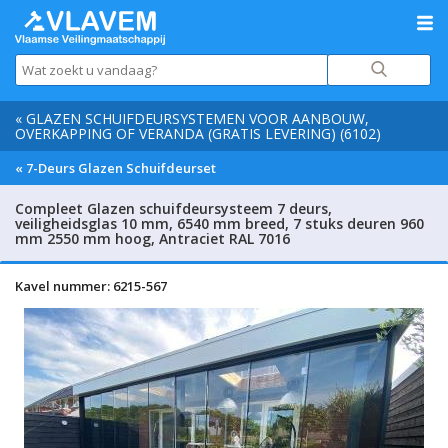
« GLAZEN SCHUIFDEURSYSTEMEN VOOR AANBOUW,
OVERKAPPING OF VERANDA (GRATIS LEVERING) (6102)
« 7-Deurs Glazen Schuifdeurset
Compleet Glazen schuifdeursysteem 7 deurs,
veiligheidsglas 10 mm, 6540 mm breed, 7 stuks deuren 960
mm 2550 mm hoog, Antraciet RAL 7016
Kavel nummer: 6215-567