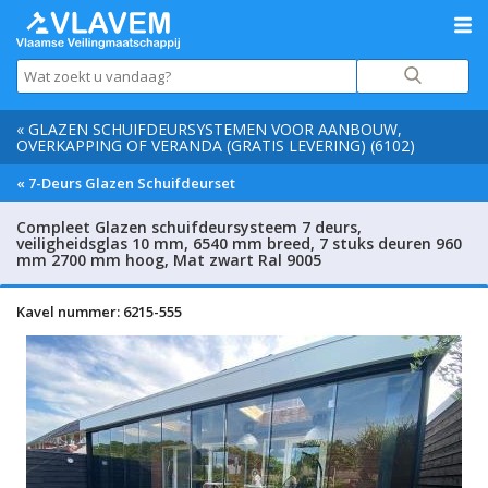
« GLAZEN SCHUIFDEURSYSTEMEN VOOR AANBOUW,
OVERKAPPING OF VERANDA (GRATIS LEVERING) (6102)
« 7-Deurs Glazen Schuifdeurset
Compleet Glazen schuifdeursysteem 7 deurs,
veiligheidsglas 10 mm, 6540 mm breed, 7 stuks deuren 960
mm 2700 mm hoog, Mat zwart Ral 9005
Kavel nummer: 6215-555