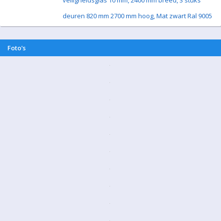
veiligheidsglas 10 mm, 2400 mm breed, 3 stuks
deuren 820 mm 2700 mm hoog, Mat zwart Ral 9005
Foto's