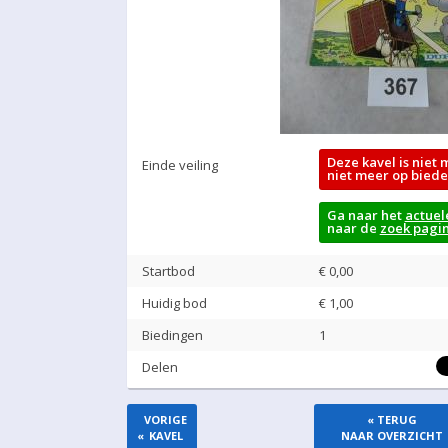
Deze kavel is niet 
Einde veiling
niet meer op biede
Ga naar het
actuel
naar de
zoek pagi
Startbod
€ 0,00
Huidig bod
€
1,00
Biedingen
1
Delen
VORIGE
« TERUG
«
KAVEL
NAAR OVERZICHT