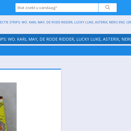
CTIE STRIPS: WO. KARL MAY, DE RODE RIDDER, LUCKY LUKE, ASTERIX, NERO ENZ. (SIN
IPS: WO. KARL MAY, DE RODE RIDDER, LUCKY LUKE, ASTERIX, NERO 