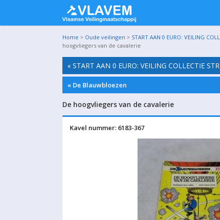
Home
>
Oude veilingen
>
START AAN 0 EURO: VEILING COLLE
hoogvliegers van de cavalerie
« START AAN 0 EURO: VEILING COLLECTIE STR
« De Blauwbloezen
De hoogvliegers van de cavalerie
Kavel nummer: 6183-367