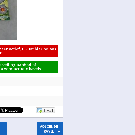
meer actief, u kunt hier helaas
n.
e veiling aanbod
of
na
voor actuele kavels.
E-Mail
VOLGENDE
KAVEL
»