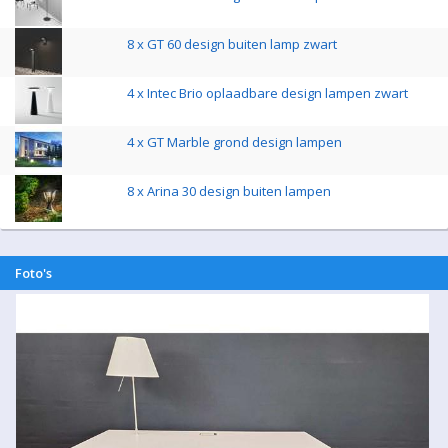
8 x GT 60 design buiten lamp zwart
4 x Intec Brio oplaadbare design lampen zwart
4 x GT Marble grond design lampen
8 x Arina 30 design buiten lampen
Foto's