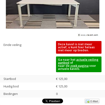
Deze kavel is niet meer
Einde veiling
actief, u kunt hier helaas
niet meer op bieden.
Ga naar het
actuele veiling
aanbod
of
naar de
zoek pagina
voor
actuele kavels.
Startbod
€ 125,00
Huidig bod
€
125,00
Biedingen
0
E-Mail