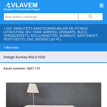
« DIV. KWALITEITS KANTOORMEUBILAIR EN FITNESS
UITRUSTING: WO. FABR. AHREND, KINNARPS, BULO,
VERGADERSETS, ROLLUIKKASTEN, BUREAU’S, KANTINESET,
ROEITOESTEL ENZ. (ASSENT) (6141)
« Bureaus
Design bureau BULO H2O
Kavel nummer: 6257-175