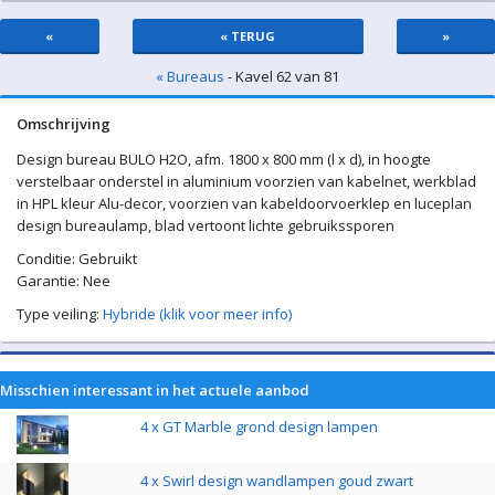
«
« TERUG
»
« Bureaus
- Kavel 62 van 81
Omschrijving
Design bureau BULO H2O, afm. 1800 x 800 mm (l x d), in hoogte
verstelbaar onderstel in aluminium voorzien van kabelnet, werkblad
in HPL kleur Alu-decor, voorzien van kabeldoorvoerklep en luceplan
design bureaulamp, blad vertoont lichte gebruikssporen
Conditie: Gebruikt
Garantie: Nee
Type veiling:
Hybride (klik voor meer info)
Misschien interessant in het actuele aanbod
4 x GT Marble grond design lampen
4 x Swirl design wandlampen goud zwart