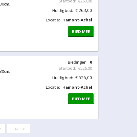
Startbod:
€263,00
330cm.
263,00
Huidig bod:
€
Locatie:
Hamont-Achel
BIED MEE
Biedingen:
0
Startbod:
€526,00
330cm.
526,00
Huidig bod:
€
Locatie:
Hamont-Achel
BIED MEE
e
Laatste