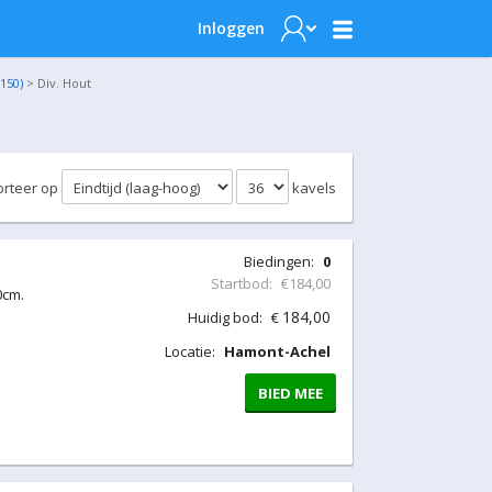
Inloggen
150)
> Div. Hout
orteer op
kavels
Biedingen:
0
Startbod:
€184,00
0cm.
184,00
Huidig bod:
€
Locatie:
Hamont-Achel
BIED MEE