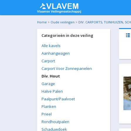
Home
>
Oude veilingen
>
DIV. CARPORTS, TUINHUIZEN, SC
Categorieën in deze veiling
Alle kavels
Aanhangwagen
Carport
Carport Voor Zonnepanelen
Div. Hout
Garage
Halve Palen
Paalpunt/Paalvoet
Planken
Prieel
Rondhoutpalen
Schaduwdoek