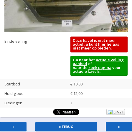
Deze kavel is niet meer
Einde veiling
actief, u kunt hier helaas
niet meer op bieden.
Ga naar het
actuele veiling
aanbod
of
naar de
zoek pagina
voor
actuele kavels.
Startbod
€ 10,00
Huidig bod
€
12,00
Biedingen
1
E-Mail
«
« TERUG
»