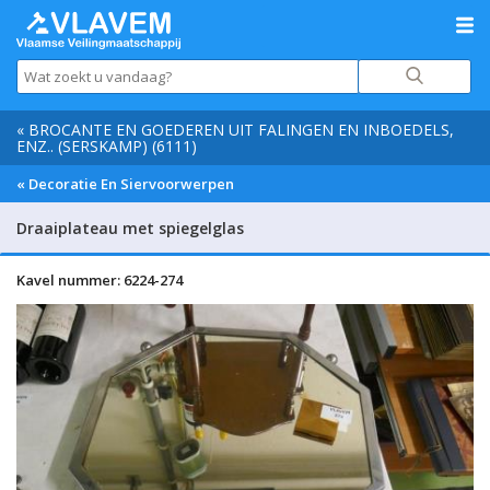
« BROCANTE EN GOEDEREN UIT FALINGEN EN INBOEDELS,
ENZ.. (SERSKAMP) (6111)
« Decoratie En Siervoorwerpen
Draaiplateau met spiegelglas
Kavel nummer: 6224-274