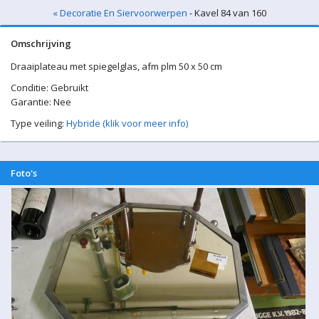
« Decoratie En Siervoorwerpen
- Kavel 84 van 160
Omschrijving
Draaiplateau met spiegelglas, afm plm 50 x 50 cm
Conditie: Gebruikt
Garantie: Nee
Type veiling:
Hybride (klik voor meer info)
Foto's