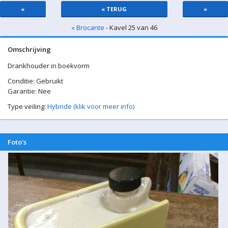
«
« TERUG
»
« Brocante
- Kavel 25 van 46
Omschrijving
Drankhouder in boekvorm
Conditie: Gebruikt
Garantie: Nee
Type veiling:
Hybride (klik voor meer info)
Foto's