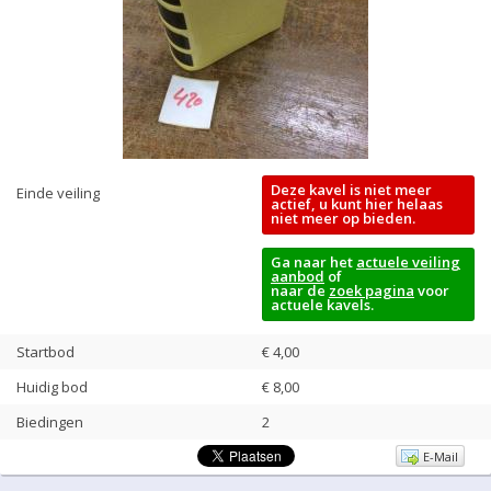
Deze kavel is niet meer
Einde veiling
actief, u kunt hier helaas
niet meer op bieden.
Ga naar het
actuele veiling
aanbod
of
naar de
zoek pagina
voor
actuele kavels.
Startbod
€ 4,00
Huidig bod
€
8,00
Biedingen
2
E-Mail