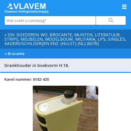
« DIV. GOEDEREN: WO. BROCANTE, MUNTEN, LITERATUUR,
STRIPS, MEUBELEN, MODELBOUW, MILITARIA, LP’S, SINGLE’S,
KADERS/SCHILDERIJEN ENZ. (HULST) (NL) (6070)
« Brocante
Drankhouder in boekvorm H:18.
Kavel nummer: 6182-420