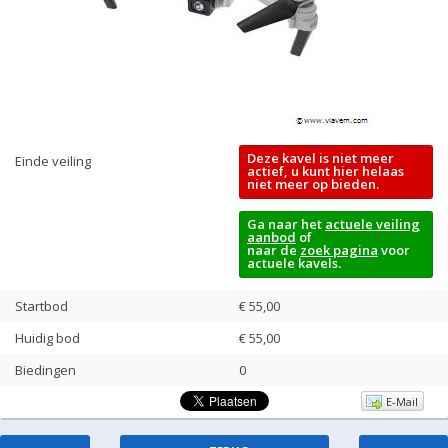
Deze kavel is niet meer
Einde veiling
actief, u kunt hier helaas
niet meer op bieden.
Ga naar het
actuele veiling
aanbod
of
naar de
zoek pagina
voor
actuele kavels.
Startbod
€ 55,00
Huidig bod
€
55,00
Biedingen
0
E-Mail