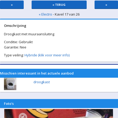
«
« TERUG
»
« Electro
- Kavel 17 van 26
Omschrijving
Droogkast met muuraansluiting
Conditie: Gebruikt
Garantie: Nee
Type veiling:
Hybride (klik voor meer info)
Misschien interessant in het actuele aanbod
droogkast
Foto's