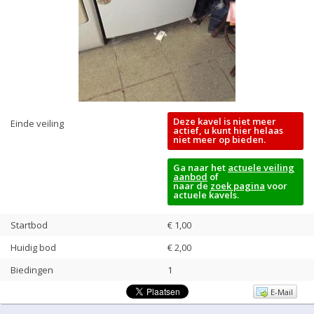
Deze kavel is niet meer
Einde veiling
actief, u kunt hier helaas
niet meer op bieden.
Ga naar het
actuele veiling
aanbod
of
naar de
zoek pagina
voor
actuele kavels.
Startbod
€ 1,00
Huidig bod
€
2,00
Biedingen
1
E-Mail