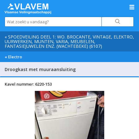
« SPOEDVEILING DEEL 1: WO. BROCANTE, VINTAGE, ELEKTRO,
UURWERKEN, MUNTEN, VARIA, MEUBELEN,
FANTASIEJUWELEN ENZ. (WACHTEBEKE) (6107)
« Electro
Droogkast met muuraansluiting
Kavel nummer: 6220-153