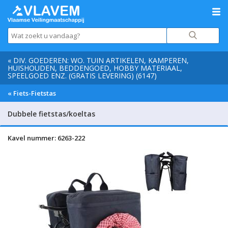
« DIV. GOEDEREN: WO. TUIN ARTIKELEN, KAMPEREN,
HUISHOUDEN, BEDDENGOED, HOBBY MATERIAAL,
SPEELGOED ENZ. (GRATIS LEVERING) (6147)
« Fiets-Fietstas
Dubbele fietstas/koeltas
Kavel nummer: 6263-222