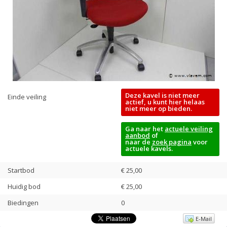
Deze kavel is niet meer
Einde veiling
actief, u kunt hier helaas
niet meer op bieden.
Ga naar het
actuele veiling
aanbod
of
naar de
zoek pagina
voor
actuele kavels.
Startbod
€ 25,00
Huidig bod
€
25,00
Biedingen
0
E-Mail