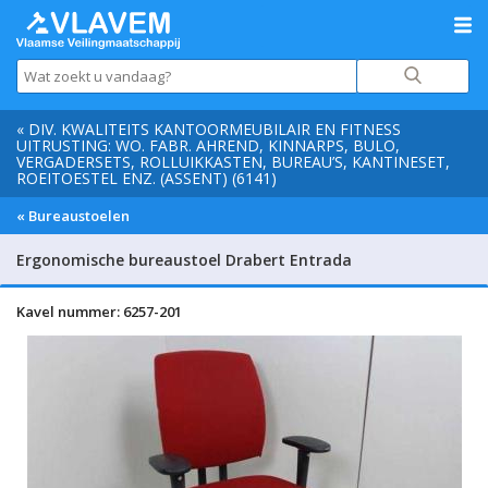
« DIV. KWALITEITS KANTOORMEUBILAIR EN FITNESS
UITRUSTING: WO. FABR. AHREND, KINNARPS, BULO,
VERGADERSETS, ROLLUIKKASTEN, BUREAU’S, KANTINESET,
ROEITOESTEL ENZ. (ASSENT) (6141)
« Bureaustoelen
Ergonomische bureaustoel Drabert Entrada
Kavel nummer: 6257-201