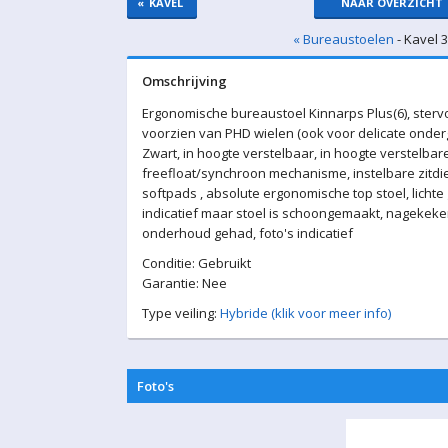
«
KAVEL
NAAR OVERZICHT
« Bureaustoelen
- Kavel 
Omschrijving
Ergonomische bureaustoel Kinnarps Plus(6), stervo
voorzien van PHD wielen (ook voor delicate onderg
Zwart, in hoogte verstelbaar, in hoogte verstelbar
freefloat/synchroon mechanisme, instelbare zitdi
softpads , absolute ergonomische top stoel, lichte
indicatief maar stoel is schoongemaakt, nagekeke
onderhoud gehad, foto's indicatief
Conditie: Gebruikt
Garantie: Nee
Type veiling:
Hybride (klik voor meer info)
Foto's