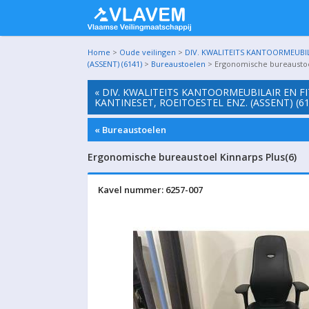
Home
>
Oude veilingen
>
DIV. KWALITEITS KANTOORMEUBIL
(ASSENT) (6141)
>
Bureaustoelen
> Ergonomische bureaustoel
« DIV. KWALITEITS KANTOORMEUBILAIR EN F
KANTINESET, ROEITOESTEL ENZ. (ASSENT) (61
« Bureaustoelen
Ergonomische bureaustoel Kinnarps Plus(6)
Kavel nummer: 6257-007