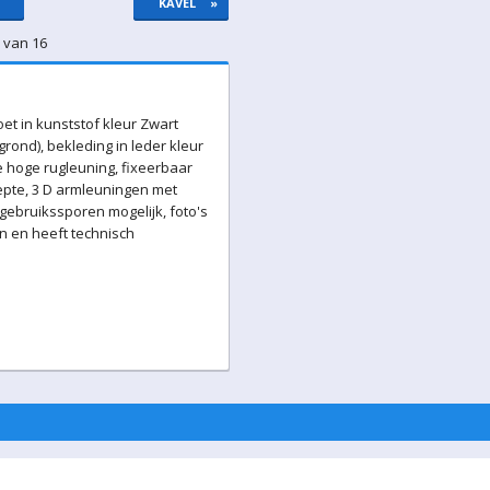
KAVEL
»
3 van 16
et in kunststof kleur Zwart
rond), bekleding in leder kleur
e hoge rugleuning, fixeerbaar
epte, 3 D armleuningen met
 gebruikssporen mogelijk, foto's
n en heeft technisch