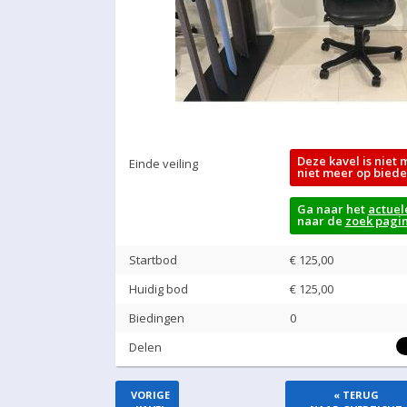
Deze kavel is niet 
Einde veiling
niet meer op biede
Ga naar het
actuel
naar de
zoek pagi
Startbod
€ 125,00
Huidig bod
€
125,00
Biedingen
0
Delen
VORIGE
« TERUG