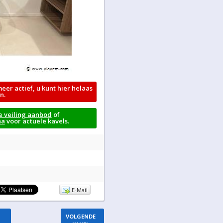
meer actief, u kunt hier helaas
n.
e veiling aanbod
of
na
voor actuele kavels.
E-Mail
VOLGENDE