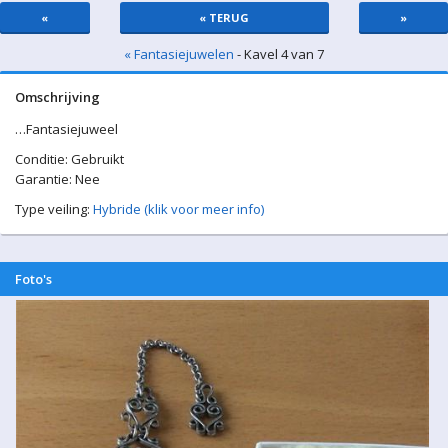
«
« TERUG
»
« Fantasiejuwelen
- Kavel 4 van 7
Omschrijving
…Fantasiejuweel
Conditie: Gebruikt
Garantie: Nee
Type veiling:
Hybride (klik voor meer info)
Foto's