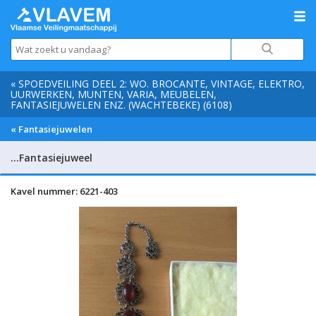
« SPOEDVEILING DEEL 2: WO. BROCANTE, VINTAGE, ELEKTRO,
UURWERKEN, MUNTEN, VARIA, MEUBELEN,
FANTASIEJUWELEN ENZ. (WACHTEBEKE) (6108)
« Fantasiejuwelen
…Fantasiejuweel
Kavel nummer: 6221-403