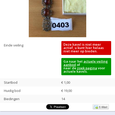
Deze kavel is niet meer
Einde veiling
actief, u kunt hier helaas
niet meer op bieden.
Ga naar het
actuele veiling
aanbod
of
naar de
zoek pagina
voor
actuele kavels.
Startbod
€ 1,00
Huidig bod
€
19,00
Biedingen
14
E-Mail