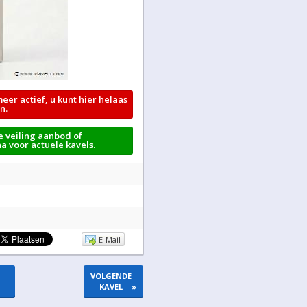
meer actief, u kunt hier helaas
n.
e veiling aanbod
of
na
voor actuele kavels.
E-Mail
VOLGENDE
KAVEL
»