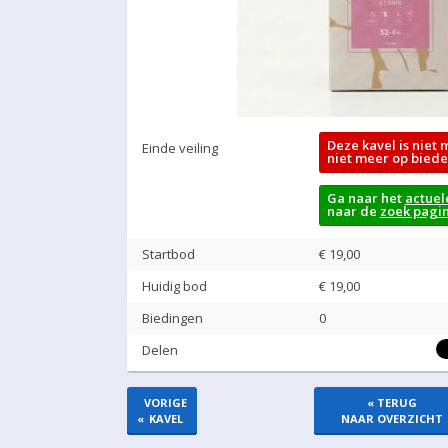
Deze kavel is niet 
Einde veiling
niet meer op biede
Ga naar het
actuel
naar de
zoek pagi
Startbod
€ 19,00
Huidig bod
€
19,00
Biedingen
0
Delen
VORIGE
« TERUG
«
KAVEL
NAAR OVERZICHT