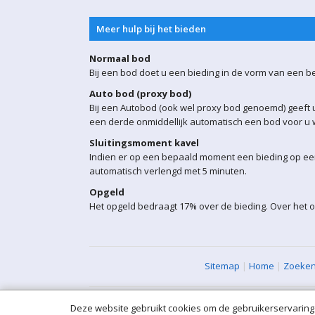
Meer hulp bij het bieden
Normaal bod
Bij een bod doet u een bieding in de vorm van een b
Auto bod (proxy bod)
Bij een Autobod (ook wel proxy bod genoemd) geeft u
een derde onmiddellijk automatisch een bod voor u w
Sluitingsmoment kavel
Indien er op een bepaald moment een bieding op een 
automatisch verlengd met 5 minuten.
Opgeld
Het opgeld bedraagt 17% over de bieding. Over het 
Sitemap
|
Home
|
Zoeke
Deze website gebruikt cookies om de gebruikerservaring 