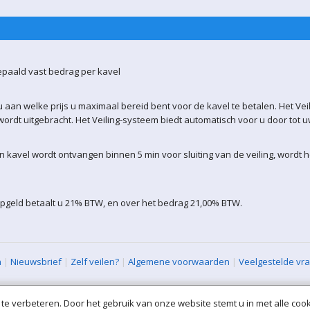
epaald vast bedrag per kavel
 aan welke prijs u maximaal bereid bent voor de kavel te betalen. Het Vei
ordt uitgebracht. Het Veiling-systeem biedt automatisch voor u door tot 
kavel wordt ontvangen binnen 5 min voor sluiting van de veiling, wordt 
opgeld betaalt u 21% BTW, en over het bedrag 21,00% BTW.
n
|
Nieuwsbrief
|
Zelf veilen?
|
Algemene voorwaarden
|
Veelgestelde vr
XML Sitemap
| All rights reserved (VLAVEM-WEB-1)
te verbeteren. Door het gebruik van onze website stemt u in met alle cook