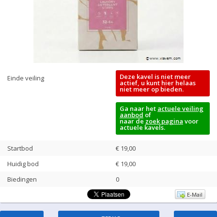
Deze kavel is niet meer
Einde veiling
actief, u kunt hier helaas
niet meer op bieden.
Ga naar het
actuele veiling
aanbod
of
naar de
zoek pagina
voor
actuele kavels.
Startbod
€ 19,00
Huidig bod
€
19,00
Biedingen
0
E-Mail