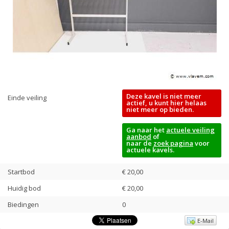
Deze kavel is niet meer
Einde veiling
actief, u kunt hier helaas
niet meer op bieden.
Ga naar het
actuele veiling
aanbod
of
naar de
zoek pagina
voor
actuele kavels.
Startbod
€ 20,00
Huidig bod
€
20,00
Biedingen
0
E-Mail