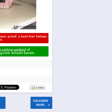
meer actief, u kunt hier helaas
n.
e veiling aanbod
of
na
voor actuele kavels.
E-Mail
VOLGENDE
KAVEL
»