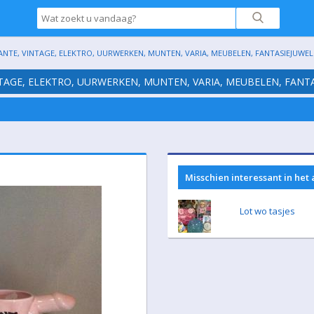
ANTE, VINTAGE, ELEKTRO, UURWERKEN, MUNTEN, VARIA, MEUBELEN, FANTASIEJUWELE
NTAGE, ELEKTRO, UURWERKEN, MUNTEN, VARIA, MEUBELEN, FANTA
Misschien interessant in het
Lot wo tasjes