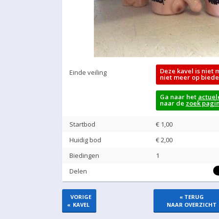
Deze kavel is niet 
Einde veiling
niet meer op biede
Ga naar het
actuel
naar de
zoek pagi
Startbod
€ 1,00
Huidig bod
€
2,00
Biedingen
1
Delen
VORIGE
« TERUG
«
KAVEL
NAAR OVERZICHT