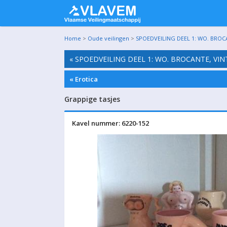
Home
>
Oude veilingen
>
SPOEDVEILING DEEL 1: WO. BROC
« SPOEDVEILING DEEL 1: WO. BROCANTE, VI
« Erotica
Grappige tasjes
Kavel nummer: 6220-152