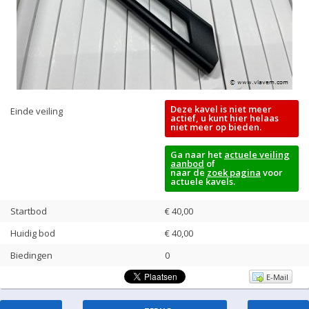
Deze kavel is niet meer
Einde veiling
actief, u kunt hier helaas
niet meer op bieden.
Ga naar het
actuele veiling
aanbod
of
naar de
zoek pagina
voor
actuele kavels.
Startbod
€ 40,00
Huidig bod
€
40,00
Biedingen
0
E-Mail