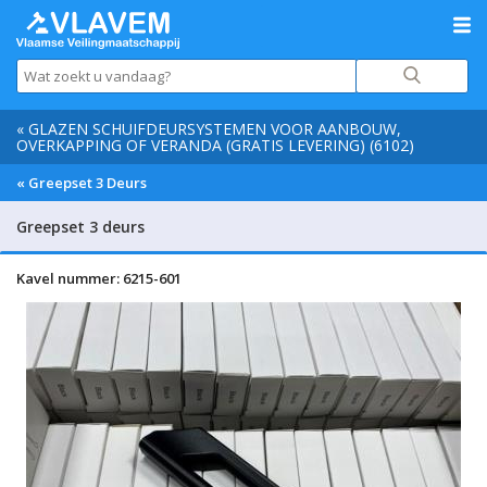
« GLAZEN SCHUIFDEURSYSTEMEN VOOR AANBOUW,
OVERKAPPING OF VERANDA (GRATIS LEVERING) (6102)
« Greepset 3 Deurs
Greepset 3 deurs
Kavel nummer: 6215-601