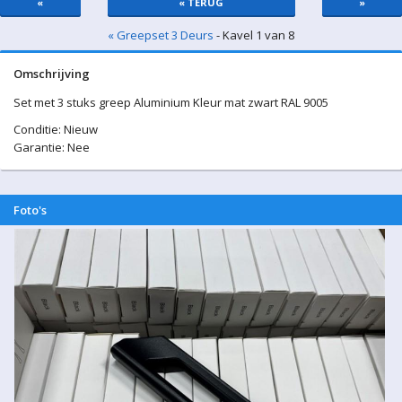
«
« TERUG
»
« Greepset 3 Deurs
- Kavel 1 van 8
Omschrijving
Set met 3 stuks greep Aluminium Kleur mat zwart RAL 9005
Conditie: Nieuw
Garantie: Nee
Foto's