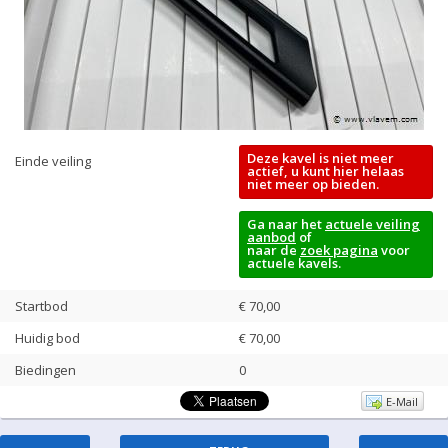
Deze kavel is niet meer
Einde veiling
actief, u kunt hier helaas
niet meer op bieden.
Ga naar het
actuele veiling
aanbod
of
naar de
zoek pagina
voor
actuele kavels.
Startbod
€ 70,00
Huidig bod
€
70,00
Biedingen
0
E-Mail