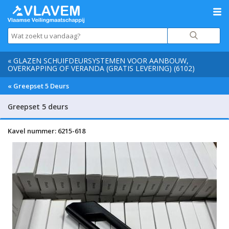
« GLAZEN SCHUIFDEURSYSTEMEN VOOR AANBOUW,
OVERKAPPING OF VERANDA (GRATIS LEVERING) (6102)
« Greepset 5 Deurs
Greepset 5 deurs
Kavel nummer: 6215-618