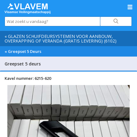
« GLAZEN SCHUIFDEURSYSTEMEN VOOR AANBOUW,
OVERKAPPING OF VERANDA (GRATIS LEVERING) (6102)
« Greepset 5 Deurs
Greepset 5 deurs
Kavel nummer: 6215-620