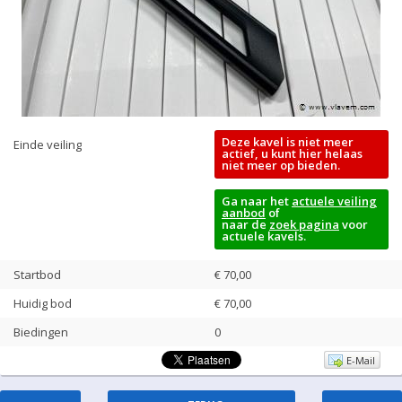
Deze kavel is niet meer
Einde veiling
actief, u kunt hier helaas
niet meer op bieden.
Ga naar het
actuele veiling
aanbod
of
naar de
zoek pagina
voor
actuele kavels.
Startbod
€ 70,00
Huidig bod
€
70,00
Biedingen
0
E-Mail