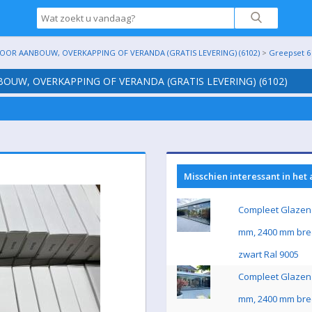
OR AANBOUW, OVERKAPPING OF VERANDA (GRATIS LEVERING) (6102)
>
Greepset 6
UW, OVERKAPPING OF VERANDA (GRATIS LEVERING) (6102)
Misschien interessant in het
Compleet Glazen 
mm, 2400 mm bre
zwart Ral 9005
Compleet Glazen 
mm, 2400 mm bre