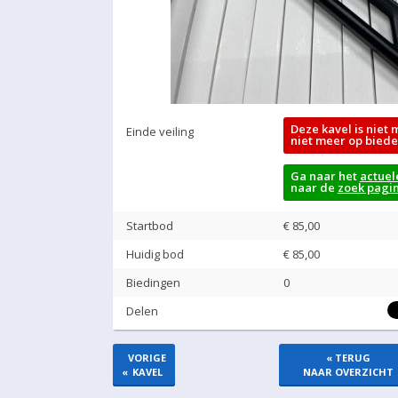
Deze kavel is niet 
Einde veiling
niet meer op biede
Ga naar het
actuel
naar de
zoek pagi
Startbod
€ 85,00
Huidig bod
€
85,00
Biedingen
0
Delen
VORIGE
« TERUG
«
KAVEL
NAAR OVERZICHT