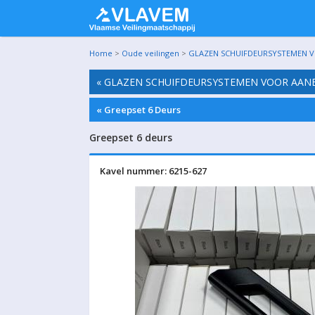
Home
>
Oude veilingen
>
GLAZEN SCHUIFDEURSYSTEMEN VO
« GLAZEN SCHUIFDEURSYSTEMEN VOOR AANBO
« Greepset 6 Deurs
Greepset 6 deurs
Kavel nummer: 6215-627