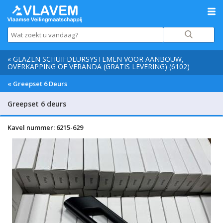
« GLAZEN SCHUIFDEURSYSTEMEN VOOR AANBOUW,
OVERKAPPING OF VERANDA (GRATIS LEVERING) (6102)
« Greepset 6 Deurs
Greepset 6 deurs
Kavel nummer: 6215-629