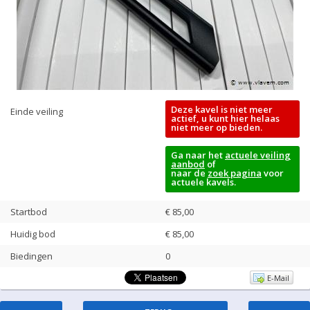
Deze kavel is niet meer
Einde veiling
actief, u kunt hier helaas
niet meer op bieden.
Ga naar het
actuele veiling
aanbod
of
naar de
zoek pagina
voor
actuele kavels.
Startbod
€ 85,00
Huidig bod
€
85,00
Biedingen
0
E-Mail