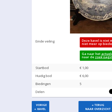
Deze kavel is niet 
Einde veiling
niet meer op biede
Ga naar het
actuel
naar de
zoek pagi
Startbod
€ 1,00
Huidig bod
€
6,00
Biedingen
5
Delen
VORIGE
« TERUG
«
KAVEL
NAAR OVERZICHT