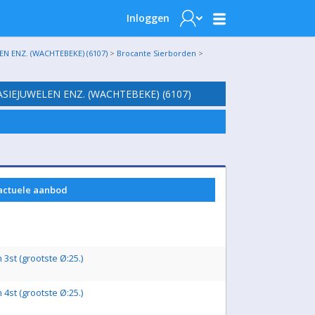
Inloggen
N ENZ. (WACHTEBEKE) (6107)
>
Brocante Sierborden
>
SIEJUWELEN ENZ. (WACHTEBEKE) (6107)
 actuele aanbod
3st (grootste Ø:25.)
4st (grootste Ø:25.)