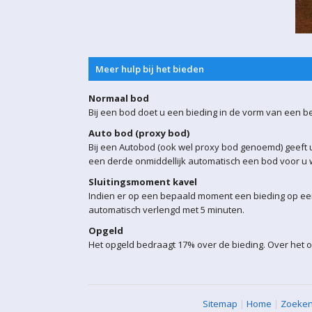
Meer hulp bij het bieden
Normaal bod
Bij een bod doet u een bieding in de vorm van een b
Auto bod (proxy bod)
Bij een Autobod (ook wel proxy bod genoemd) geeft u
een derde onmiddellijk automatisch een bod voor u w
Sluitingsmoment kavel
Indien er op een bepaald moment een bieding op een 
automatisch verlengd met 5 minuten.
Opgeld
Het opgeld bedraagt 17% over de bieding. Over het o
Sitemap
|
Home
|
Zoeke