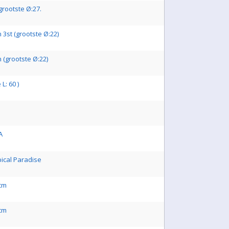
grootste Ø:27.
3st (grootste Ø:22)
 (grootste Ø:22)
 L: 60 )
A
pical Paradise
5cm
5cm