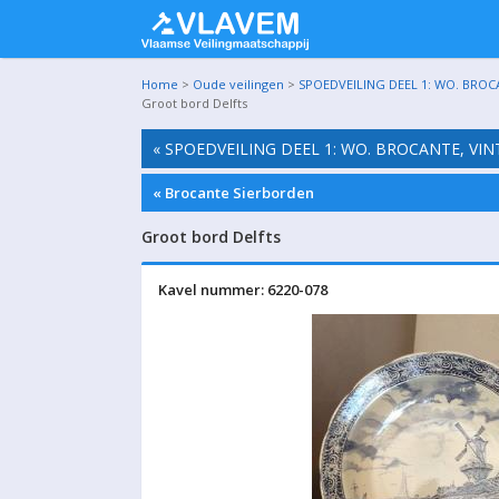
Home
>
Oude veilingen
>
SPOEDVEILING DEEL 1: WO. BROC
Groot bord Delfts
« SPOEDVEILING DEEL 1: WO. BROCANTE, VI
« Brocante Sierborden
Groot bord Delfts
Kavel nummer: 6220-078