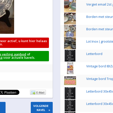
Vergiet email 2st 
Borden met steun 
Borden met steun
meer actief, u kunt hier helaas
Lot Inox ( grootste
n.
Letterbord
e veiling aanbod
of
na
voor actuele kavels.
Vintage bord IBIZ
Vintage bord Tro
Letterbord 30x4
E-Mail
Letterbord 30x4
VOLGENDE
KAVEL
»