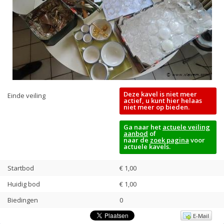
Deze kavel is niet meer
Einde veiling
actief, u kunt hier helaas
niet meer op bieden.
Ga naar het
actuele veiling
aanbod
of
naar de
zoek pagina
voor
actuele kavels.
Startbod
€ 1,00
Huidig bod
€
1,00
Biedingen
0
E-Mail