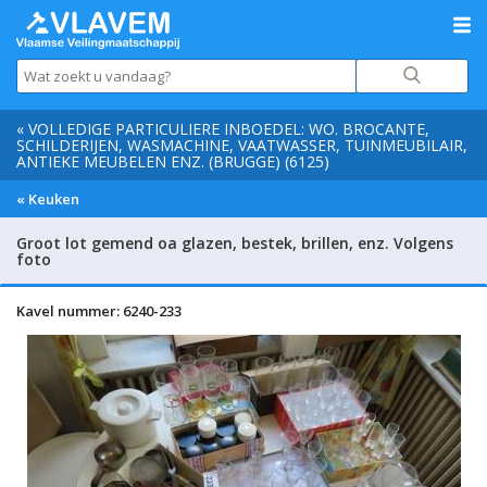
« VOLLEDIGE PARTICULIERE INBOEDEL: WO. BROCANTE,
SCHILDERIJEN, WASMACHINE, VAATWASSER, TUINMEUBILAIR,
ANTIEKE MEUBELEN ENZ. (BRUGGE) (6125)
« Keuken
Groot lot gemend oa glazen, bestek, brillen, enz. Volgens
foto
Kavel nummer: 6240-233