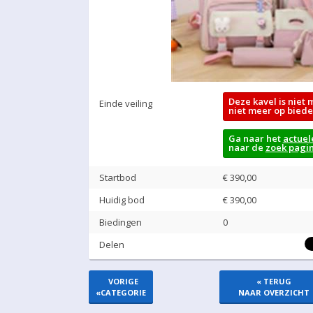
Deze kavel is niet 
Einde veiling
niet meer op biede
Ga naar het
actuel
naar de
zoek pagi
Startbod
€ 390,00
Huidig bod
€
390,00
Biedingen
0
Delen
VORIGE
« TERUG
«
CATEGORIE
NAAR OVERZICHT