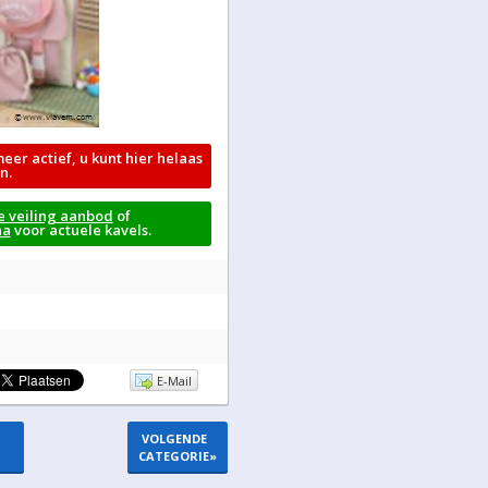
meer actief, u kunt hier helaas
n.
e veiling aanbod
of
na
voor actuele kavels.
E-Mail
VOLGENDE
CATEGORIE
»