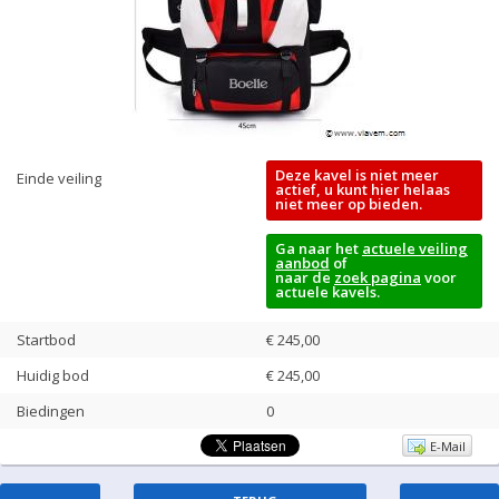
Deze kavel is niet meer
Einde veiling
actief, u kunt hier helaas
niet meer op bieden.
Ga naar het
actuele veiling
aanbod
of
naar de
zoek pagina
voor
actuele kavels.
Startbod
€ 245,00
Huidig bod
€
245,00
Biedingen
0
E-Mail