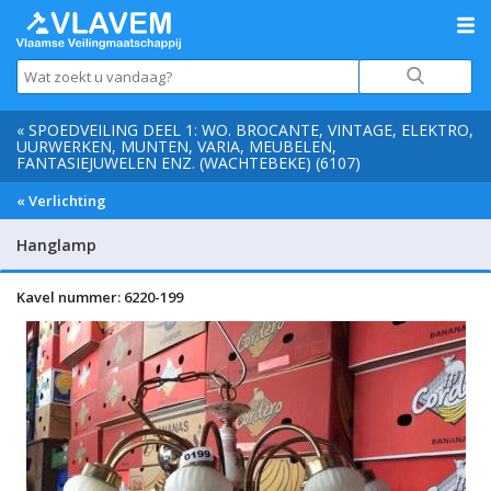
« SPOEDVEILING DEEL 1: WO. BROCANTE, VINTAGE, ELEKTRO,
UURWERKEN, MUNTEN, VARIA, MEUBELEN,
FANTASIEJUWELEN ENZ. (WACHTEBEKE) (6107)
« Verlichting
Hanglamp
Kavel nummer: 6220-199