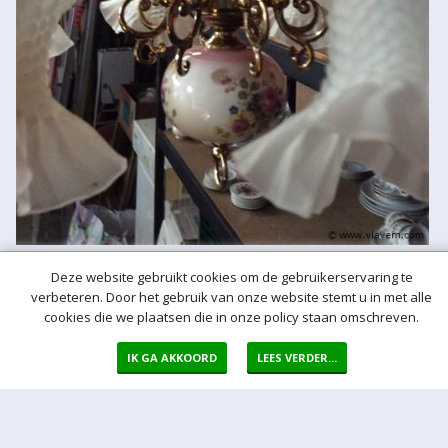
Deze website gebruikt cookies om de gebruikerservaring te
verbeteren. Door het gebruik van onze website stemt u in met alle
Meer hulp bij het bieden
cookies die we plaatsen die in onze policy staan omschreven.
Normaal bod
Bij een bod doet u een bieding in de vorm van een bepaald vast
IK GA AKKOORD
LEES VERDER...
bedrag per kavel
Auto bod (proxy bod)
Bij een Autobod (ook wel proxy bod genoemd) geeft u aan welke
prijs u maximaal bereid bent voor de kavel te betalen. Het Veiling-