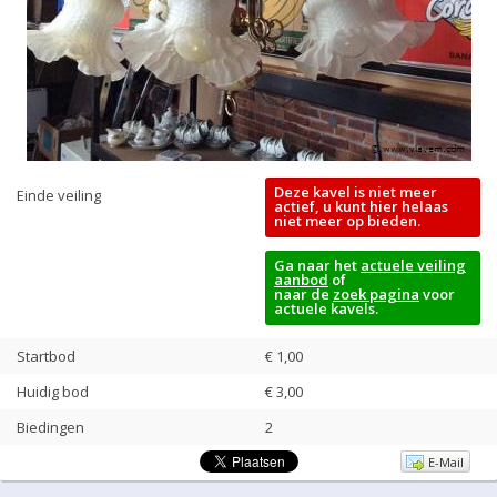
Deze kavel is niet meer
Einde veiling
actief, u kunt hier helaas
niet meer op bieden.
Ga naar het
actuele veiling
aanbod
of
naar de
zoek pagina
voor
actuele kavels.
Startbod
€ 1,00
Huidig bod
€
3,00
Biedingen
2
E-Mail