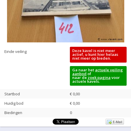
Deze kavel is niet meer
Einde veiling
actief, u kunt hier helaas
niet meer op bieden.
Ga naar het
actuele veiling
aanbod
of
naar de
zoek pagina
voor
actuele kavels.
Startbod
€ 0,00
Huidig bod
€
0,00
Biedingen
0
E-Mail