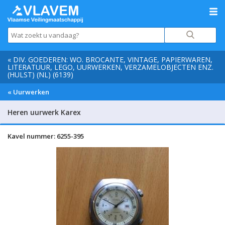
« DIV. GOEDEREN: WO. BROCANTE, VINTAGE, PAPIERWAREN,
LITERATUUR, LEGO, UURWERKEN, VERZAMELOBJECTEN ENZ.
(HULST) (NL) (6139)
« Uurwerken
Heren uurwerk Karex
Kavel nummer: 6255-395