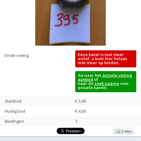
Deze kavel is niet meer
Einde veiling
actief, u kunt hier helaas
niet meer op bieden.
Ga naar het
actuele veiling
aanbod
of
naar de
zoek pagina
voor
actuele kavels.
Startbod
€ 3,00
Huidig bod
€
4,00
Biedingen
1
E-Mail