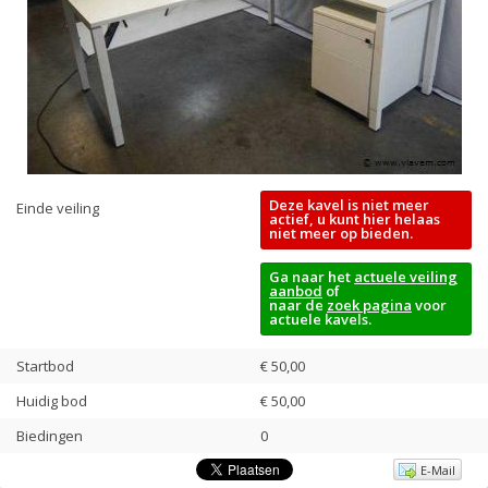
Deze kavel is niet meer
Einde veiling
actief, u kunt hier helaas
niet meer op bieden.
Ga naar het
actuele veiling
aanbod
of
naar de
zoek pagina
voor
actuele kavels.
Startbod
€ 50,00
Huidig bod
€
50,00
Biedingen
0
E-Mail