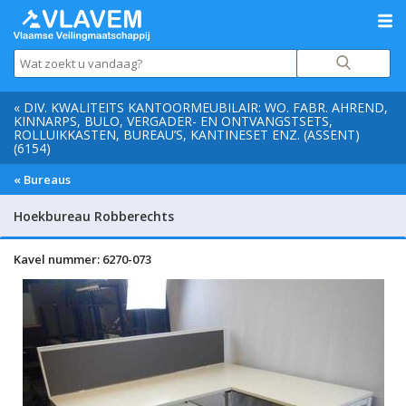
« DIV. KWALITEITS KANTOORMEUBILAIR: WO. FABR. AHREND,
KINNARPS, BULO, VERGADER- EN ONTVANGSTSETS,
ROLLUIKKASTEN, BUREAU’S, KANTINESET ENZ. (ASSENT)
(6154)
« Bureaus
Hoekbureau Robberechts
Kavel nummer: 6270-073