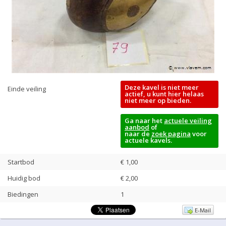
Deze kavel is niet meer
Einde veiling
actief, u kunt hier helaas
niet meer op bieden.
Ga naar het
actuele veiling
aanbod
of
naar de
zoek pagina
voor
actuele kavels.
Startbod
€ 1,00
Huidig bod
€
2,00
Biedingen
1
E-Mail