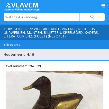
« DIV. GOEDEREN: WO. BROCANTE, VINTAGE, RELIGIEUS,
UURWERKEN, MUNTEN, BILJETTEN, SPEELGOED, KADERS,
LITERATUUR ENZ. (HULST) (NL) (6151)
« Brocante
Houten eend H:16
Kavel nummer: 6267-079