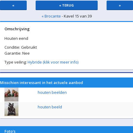
«
« TERUG
»
« Brocante
- Kavel 15 van 39
Omschrijving
Houten eend
Conditie: Gebruikt
Garantie: Nee
Type veiling:
Hybride (klik voor meer info)
Misschien interessant in het actuele aanbod
houten beelden
houten beeld
Foto's